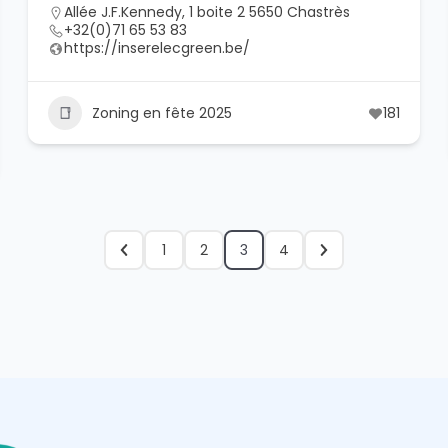
Allée J.F.Kennedy, 1 boite 2 5650 Chastrès
+32(0)71 65 53 83
https://inserelecgreen.be/
Zoning en fête 2025
181
1
2
3
4