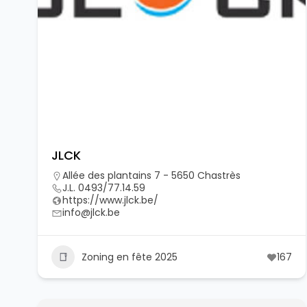
JLCK
Allée des plantains 7 - 5650 Chastrès
J.L. 0493/77.14.59
https://www.jlck.be/
info@jlck.be
Zoning en fête 2025
167