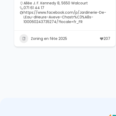
Allée J. F. Kennedy 8, 5650 Walcourt
071 61 44 17
https://www.facebook.com/p/Jardinerie-De-
LEau-dHeure-Aveve-Chastr%C3%A8s-
100060243735274/?locale=fr_FR
Zoning en fête 2025
207