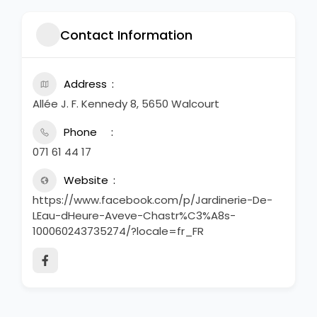
Contact Information
Address
Allée J. F. Kennedy 8, 5650 Walcourt
Phone
071 61 44 17
Website
https://www.facebook.com/p/Jardinerie-De-
LEau-dHeure-Aveve-Chastr%C3%A8s-
100060243735274/?locale=fr_FR