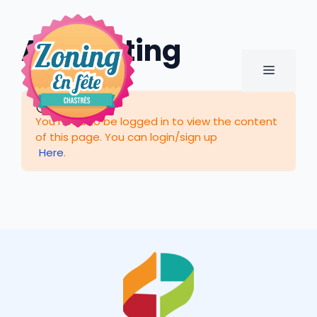
Aller
au
Add Listing
contenu
MENU
You need to be logged in to view the content
of this page. You can login/sign up
Here
.